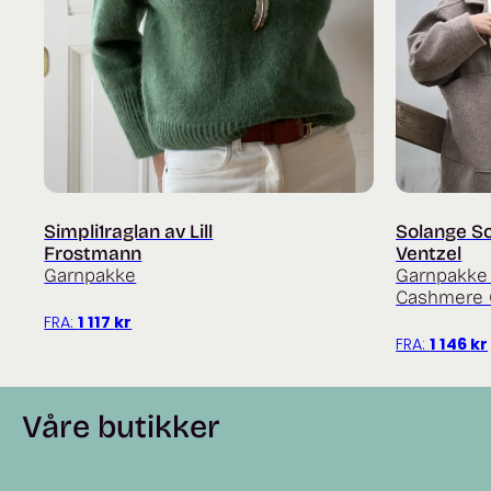
Simpli1raglan av Lill
Solange S
Frostmann
Ventzel
Garnpakke
Garnpakke 
Cashmere 
FRA:
1 117
kr
FRA:
1 146
kr
Våre butikker