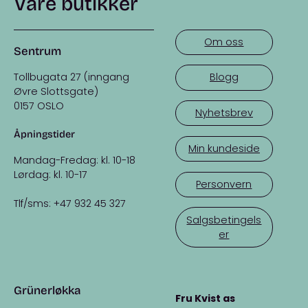
Våre butikker
Om oss
Sentrum
Tollbugata 27 (inngang
Blogg
Øvre Slottsgate)
0157 OSLO
Nyhetsbrev
Åpningstider
Min kundeside
Mandag-Fredag: kl. 10-18
Lørdag: kl. 10-17
Personvern
Tlf/sms: +47 932 45 327
Salgsbetingels
er
Grünerløkka
Fru Kvist as