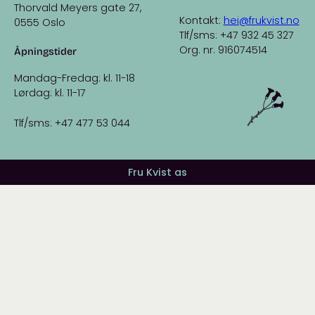
Thorvald Meyers gate 27,
Kontakt:
hei@frukvist.no
0555 Oslo
Tlf/sms: +47 932 45 327
Org. nr. 916074514
Åpningstider
Mandag-Fredag: kl. 11-18
Lørdag: kl. 11-17
Tlf/sms: +47 477 53 044
Fru Kvist as