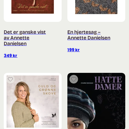
Det er ganske vist
En hjertesag –
av Annette
Annette Danielsen
Danielsen
199
kr
349
kr