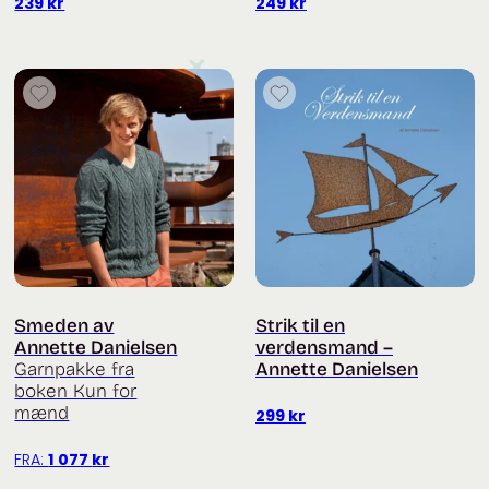
239
kr
249
kr
Smeden av
Strik til en
Annette Danielsen
verdensmand –
Garnpakke fra
Annette Danielsen
boken Kun for
mænd
299
kr
FRA:
1 077
kr