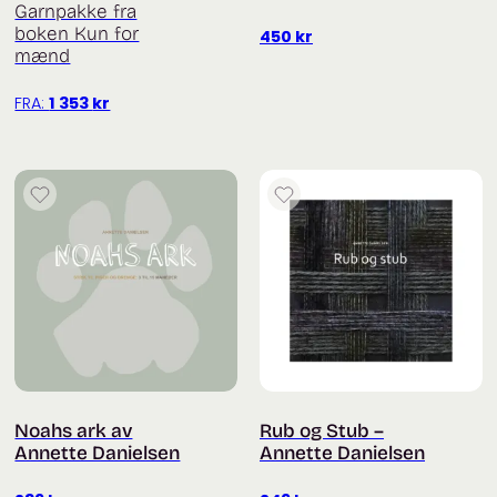
Garnpakke fra
boken Kun for
450
kr
mænd
FRA:
1 353
kr
Noahs ark av
Rub og Stub –
Annette Danielsen
Annette Danielsen