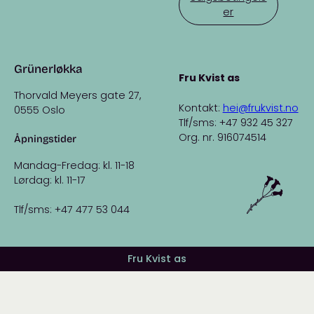
er
Grünerløkka
Fru Kvist as
Thorvald Meyers gate 27,
Kontakt:
hei@frukvist.no
0555 Oslo
Tlf/sms: +47 932 45 327
Org. nr. 916074514
Åpningstider
Mandag-Fredag: kl. 11-18
Lørdag: kl. 11-17
Tlf/sms: +47 477 53 044
Fru Kvist as