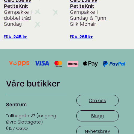
Oslo Lue av
Oslo Lue av
PetiteKnit
PetiteKnit
Garnpakke i
Garnpakke i
dobbel tråd
Sunday & Tynn
Sunday
Silk Mohair
FRA:
245
kr
FRA:
265
kr
Våre butikker
Om oss
Sentrum
Tollbugata 27 (inngang
Blogg
Øvre Slottsgate)
0157 OSLO
Nyhetsbrev