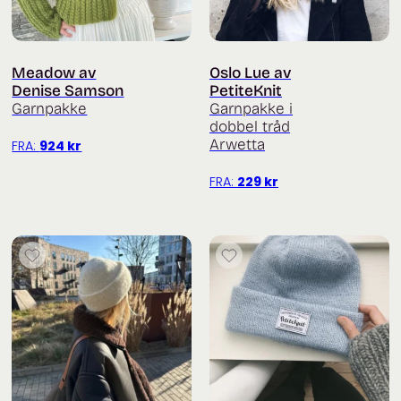
Meadow av
Oslo Lue av
Denise Samson
PetiteKnit
Garnpakke
Garnpakke i
dobbel tråd
Arwetta
FRA:
924
kr
FRA:
229
kr