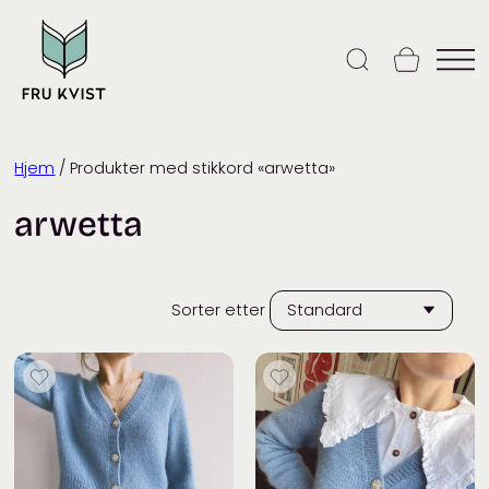
Skip
to
content
Hjem
/ Produkter med stikkord «arwetta»
arwetta
Sorter etter