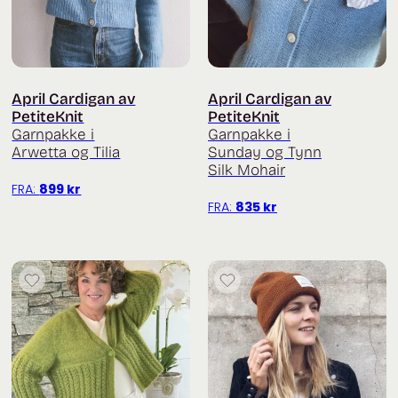
April Cardigan av
April Cardigan av
PetiteKnit
PetiteKnit
Garnpakke i
Garnpakke i
Arwetta og Tilia
Sunday og Tynn
Silk Mohair
FRA:
899
kr
FRA:
835
kr