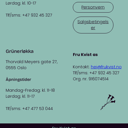
Lørdag: kl. 10-17
Personvern
Tlf/sms: +47 932 45 327
Salgsbetingels
er
Grünerløkka
Fru Kvist as
Thorvald Meyers gate 27,
Kontakt:
hei@frukvist.no
0555 Oslo
Tlf/sms: +47 932 45 327
Org. nr. 916074514
Åpningstider
Mandag-Fredag: kl. 11-18
Lørdag: kl. 11-17
Tlf/sms: +47 477 53 044