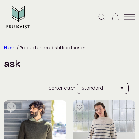
Skip
to
content
Hjem
/ Produkter med stikkord «ask»
ask
Sorter etter