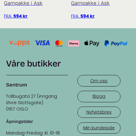
Garnpakke i Ask
Garnpakke i Ask
FRA:
594
kr
FRA:
594
kr
Våre butikker
Om oss
Sentrum
Tollbugata 27 (inngang
Blogg
Øvre Slottsgate)
0157 OSLO
Nyhetsbrev
Åpningstider
Min kundeside
Mandag-Fredag: kl. 10-18