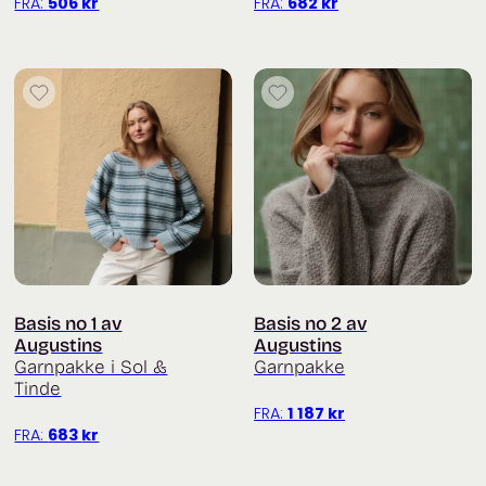
FRA:
506
kr
FRA:
682
kr
Basis no 1 av
Basis no 2 av
Augustins
Augustins
Garnpakke i Sol &
Garnpakke
Tinde
FRA:
1 187
kr
FRA:
683
kr