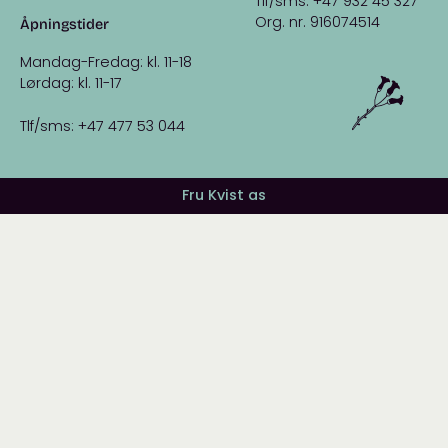
Tlf/sms: +47 932 45 327
Org. nr. 916074514
Åpningstider
Mandag-Fredag: kl. 11-18
Lørdag: kl. 11-17
Tlf/sms: +47 477 53 044
Fru Kvist as