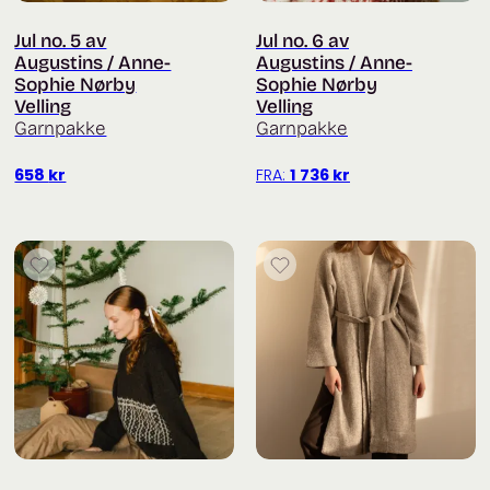
Jul no. 5 av
Jul no. 6 av
Augustins / Anne-
Augustins / Anne-
Sophie Nørby
Sophie Nørby
Velling
Velling
Garnpakke
Garnpakke
658
kr
FRA:
1 736
kr