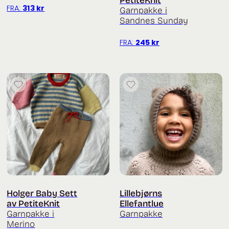
PetiteKnit
FRA:
313
kr
Garnpakke i
Sandnes Sunday
FRA:
245
kr
Holger Baby Sett
Lillebjørns
av PetiteKnit
Ellefantlue
Garnpakke i
Garnpakke
Merino