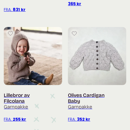
365
kr
FRA:
831
kr
Lillebror av
Olives Cardigan
Filcolana
Baby
Garnpakke
Garnpakke
FRA:
255
kr
FRA:
352
kr