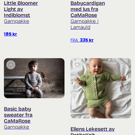
Little Bloomer
Babycardigan
Light av
med lus fra
Indiblomst
CaMaRose
Garnpakke
Garnpakke i
Lamauld
185
kr
FRA:
335
kr
Basic baby
sweater fra
CaMaRose
Garnpakke
Ellens Lekesett av