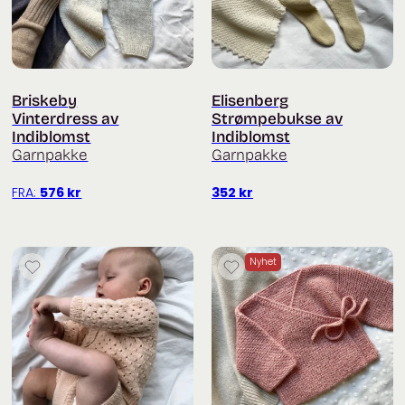
Briskeby
Elisenberg
Vinterdress av
Strømpebukse av
Indiblomst
Indiblomst
Garnpakke
Garnpakke
FRA:
576
kr
352
kr
Nyhet