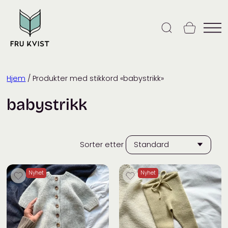
Skip
to
content
Hjem
/ Produkter med stikkord «babystrikk»
babystrikk
Sorter etter
Nyhet
Nyhet