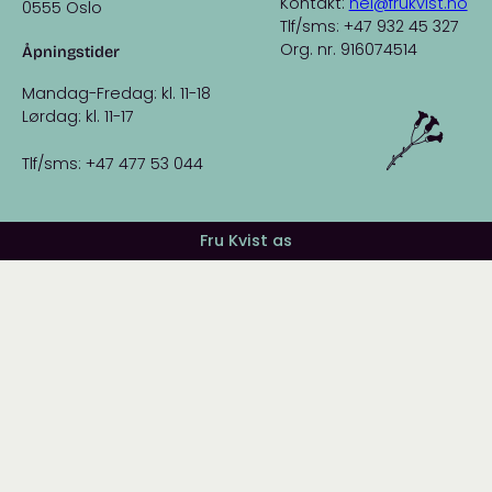
Kontakt:
hei@frukvist.no
0555 Oslo
Tlf/sms: +47 932 45 327
Org. nr. 916074514
Åpningstider
Mandag-Fredag: kl. 11-18
Lørdag: kl. 11-17
Tlf/sms: +47 477 53 044
Fru Kvist as