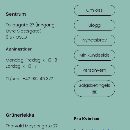
Om oss
Sentrum
Tollbugata 27 (inngang
Blogg
Øvre Slottsgate)
0157 OSLO
Nyhetsbrev
Åpningstider
Min kundeside
Mandag-Fredag: kl. 10-18
Lørdag: kl. 10-17
Personvern
Tlf/sms: +47 932 45 327
Salgsbetingels
er
Grünerløkka
Fru Kvist as
Thorvald Meyers gate 27,