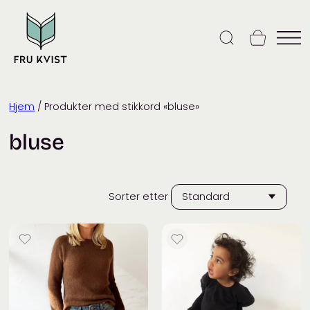
Skip
to
content
Hjem
/ Produkter med stikkord «bluse»
bluse
Sorter etter