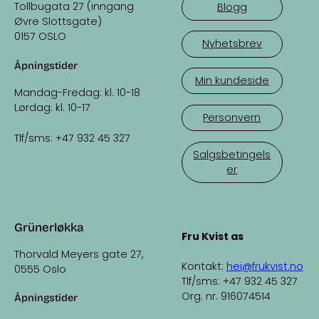
Tollbugata 27 (inngang
Blogg
Øvre Slottsgate)
0157 OSLO
Nyhetsbrev
Åpningstider
Min kundeside
Mandag-Fredag: kl. 10-18
Lørdag: kl. 10-17
Personvern
Tlf/sms: +47 932 45 327
Salgsbetingels
er
Grünerløkka
Fru Kvist as
Thorvald Meyers gate 27,
Kontakt:
hei@frukvist.no
0555 Oslo
Tlf/sms: +47 932 45 327
Org. nr. 916074514
Åpningstider