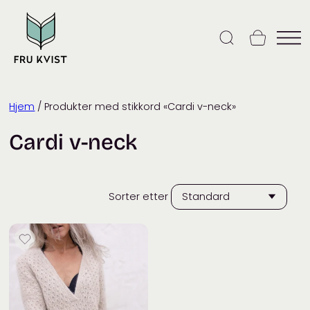
Skip
to
content
Hjem
/ Produkter med stikkord «Cardi v-neck»
Cardi v-neck
Sorter etter