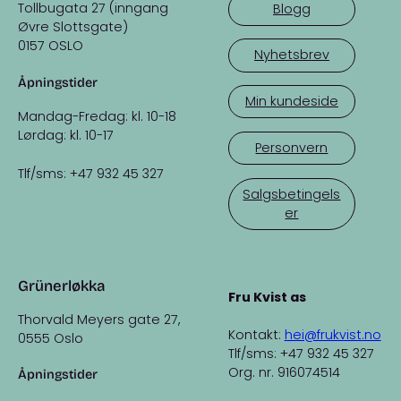
Tollbugata 27 (inngang
Blogg
Øvre Slottsgate)
0157 OSLO
Nyhetsbrev
Åpningstider
Min kundeside
Mandag-Fredag: kl. 10-18
Lørdag: kl. 10-17
Personvern
Tlf/sms: +47 932 45 327
Salgsbetingels
er
Grünerløkka
Fru Kvist as
Thorvald Meyers gate 27,
Kontakt:
hei@frukvist.no
0555 Oslo
Tlf/sms: +47 932 45 327
Org. nr. 916074514
Åpningstider