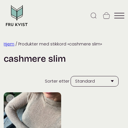
Skip
to
content
Hjem
/ Produkter med stikkord «cashmere slim»
cashmere slim
Sorter etter