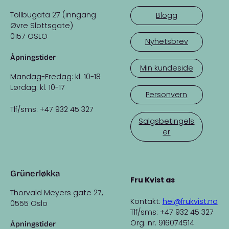
Tollbugata 27 (inngang
Blogg
Øvre Slottsgate)
0157 OSLO
Nyhetsbrev
Åpningstider
Min kundeside
Mandag-Fredag: kl. 10-18
Lørdag: kl. 10-17
Personvern
Tlf/sms: +47 932 45 327
Salgsbetingels
er
Grünerløkka
Fru Kvist as
Thorvald Meyers gate 27,
Kontakt:
hei@frukvist.no
0555 Oslo
Tlf/sms: +47 932 45 327
Org. nr. 916074514
Åpningstider