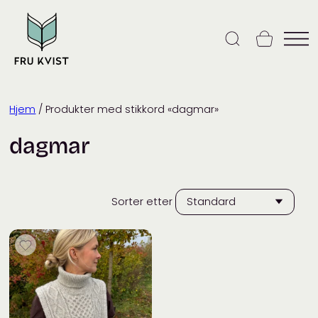
Skip
to
content
Hjem
/ Produkter med stikkord «dagmar»
dagmar
Sorter etter