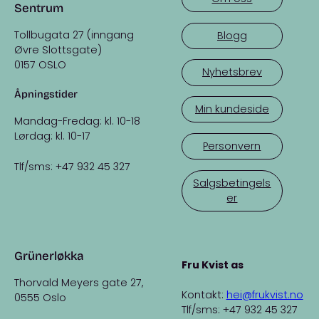
Sentrum
Tollbugata 27 (inngang
Blogg
Øvre Slottsgate)
0157 OSLO
Nyhetsbrev
Åpningstider
Min kundeside
Mandag-Fredag: kl. 10-18
Lørdag: kl. 10-17
Personvern
Tlf/sms: +47 932 45 327
Salgsbetingels
er
Grünerløkka
Fru Kvist as
Thorvald Meyers gate 27,
Kontakt:
hei@frukvist.no
0555 Oslo
Tlf/sms: +47 932 45 327