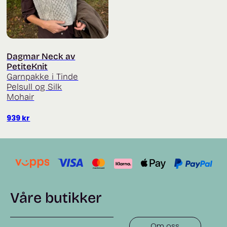
Dagmar Neck av
PetiteKnit
Garnpakke i Tinde
Pelsull og Silk
Mohair
939
kr
Våre butikker
Om oss