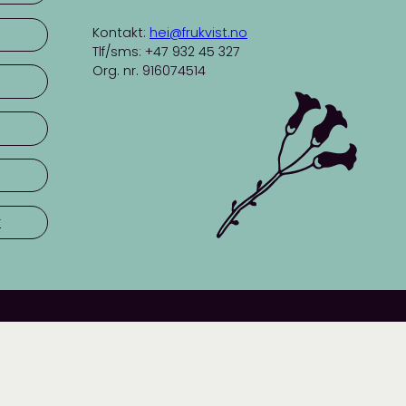
Kontakt:
hei@frukvist.no
Tlf/sms: +47 932 45 327
Org. nr. 916074514
r