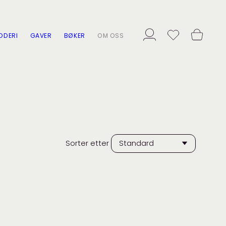
ODERI
GAVER
BØKER
OM OSS
Sorter etter