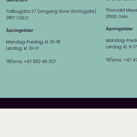
Thorvald Meye
Tollbugata 27 (inngang Øvre Slottsgate)
0555 Oslo
0157 OSLO
Åpningstider
Åpningstider
Mandag-Fredag:
Mandag-Fredag: kl. 10-18
Lørdag: kl. 11-17
Lørdag: kl. 10-17
Tlf/sms: +47 4
Tlf/sms: +47 932 45 327