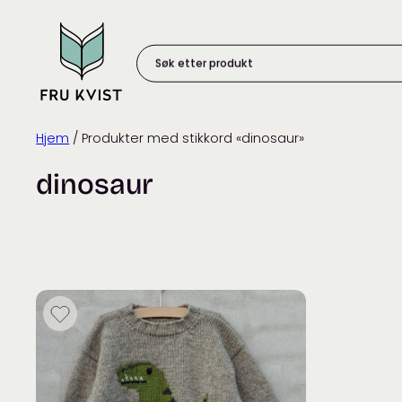
Skip
to
content
Søk
etter
produkt:
Hjem
/ Produkter med stikkord «dinosaur»
dinosaur