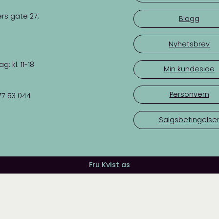
rs gate 27,
Blogg
Nyhetsbrev
 kl. 11-18
Min kundeside
Personvern
77 53 044
Salgsbetingelse
Fru Kvist as