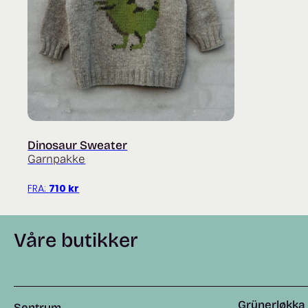
Dinosaur Sweater
Garnpakke
FRA:
710
kr
Våre butikker
Grünerløkka
Sentrum