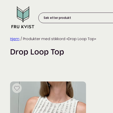
Skip
to
content
Søk
etter
produkt:
Hjem
/ Produkter med stikkord «Drop Loop Top»
Drop Loop Top