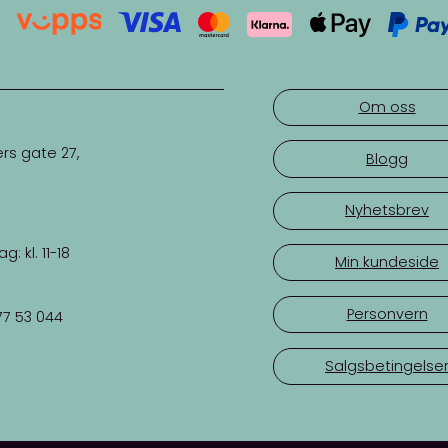
Om oss
rs gate 27,
Blogg
Nyhetsbrev
 kl. 11-18
Min kundeside
Personvern
77 53 044
Salgsbetingelse