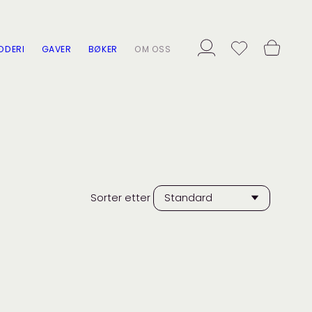
ODERI
GAVER
BØKER
OM OSS
Sorter etter