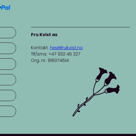
Fru Kvist as
Kontakt:
hei@frukvist.no
Tlf/sms: +47 932 45 327
Org. nr. 916074514
r