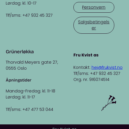
Lørdag: kl. 10-17
Personvern
Tlf/sms: +47 932 45 327
Salgsbetingels
er
Grünerløkka
Fru Kvist as
Thorvald Meyers gate 27,
Kontakt:
hei@frukvist.no
0555 Oslo
Tlf/sms: +47 932 45 327
Org. nr. 916074514
Åpningstider
Mandag-Fredag: kl. 11-18
Lørdag: kl. 11-17
Tlf/sms: +47 477 53 044