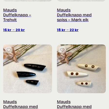
Mauds
Mauds
Duffelknapp –
Duffelknapp med
Trehvit
spiss – Mørk eik
Prisområde:
Prisområde:
16
kr
–
20
kr
18
kr
–
22
kr
16 kr
18 kr
til
til
20 kr
22 kr
Mauds
Mauds
Duffelknapp med
Duffelknapp med