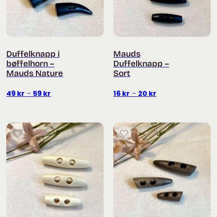
Duffelknapp i
Mauds
bøffelhorn –
Duffelknapp –
Mauds Nature
Sort
Prisområde:
Prisområde:
49
kr
–
59
kr
16
kr
–
20
kr
49 kr
16 kr
til
til
59 kr
20 kr