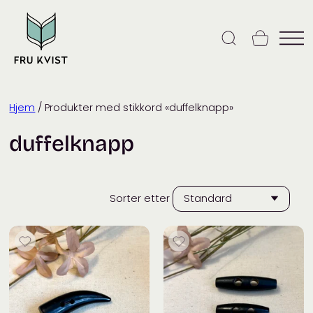
Skip
to
content
Hjem
/ Produkter med stikkord «duffelknapp»
duffelknapp
Sorter etter