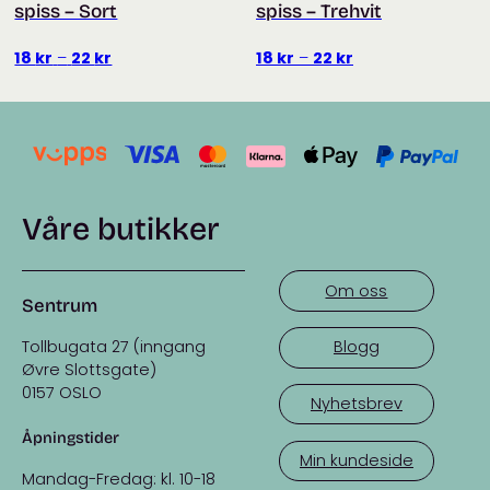
spiss – Sort
spiss – Trehvit
Prisområde:
Prisområde:
18
kr
–
22
kr
18
kr
–
22
kr
18 kr
18 kr
til
til
22 kr
22 kr
Våre butikker
Om oss
Sentrum
Tollbugata 27 (inngang
Blogg
Øvre Slottsgate)
0157 OSLO
Nyhetsbrev
Åpningstider
Min kundeside
Mandag-Fredag: kl. 10-18