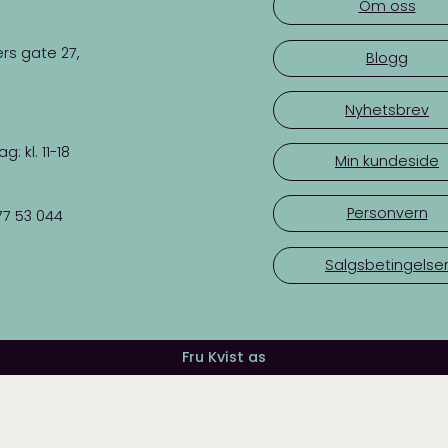
Om oss
rs gate 27,
Blogg
Nyhetsbrev
 kl. 11-18
Min kundeside
Personvern
77 53 044
Salgsbetingelse
Fru Kvist as