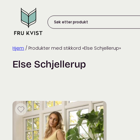
Skip
to
content
Søk
etter
produkt:
Hjem
/ Produkter med stikkord «Else Schjellerup»
Else Schjellerup