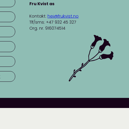
Fru Kvist as
Kontakt:
hei@frukvist.no
Tlf/sms: +47 932 45 327
Org. nr. 916074514
r