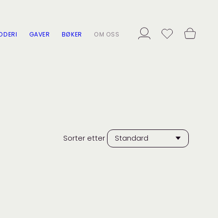
ODERI
GAVER
BØKER
OM OSS
Sorter etter