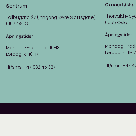
Grünerløkka
Sentrum
Thorvald Meye
Tollbugata 27 (inngang Øvre Slottsgate)
0555 Oslo
0157 OSLO
Åpningstider
Åpningstider
Mandag-Fredag:
Mandag-Fredag: kl. 10-18
Lørdag: kl. 11-17
Lørdag: kl. 10-17
Tlf/sms: +47 4
Tlf/sms: +47 932 45 327