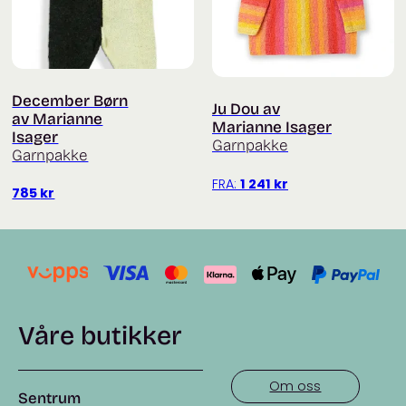
December Børn
Ju Dou av
av Marianne
Marianne Isager
Isager
Garnpakke
Garnpakke
FRA:
1 241
kr
785
kr
Våre butikker
Om oss
Sentrum