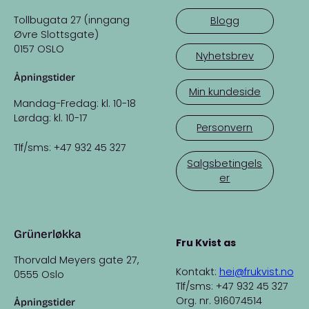
Tollbugata 27 (inngang
Blogg
Øvre Slottsgate)
0157 OSLO
Nyhetsbrev
Åpningstider
Min kundeside
Mandag-Fredag: kl. 10-18
Lørdag: kl. 10-17
Personvern
Tlf/sms: +47 932 45 327
Salgsbetingels
er
Grünerløkka
Fru Kvist as
Thorvald Meyers gate 27,
Kontakt:
hei@frukvist.no
0555 Oslo
Tlf/sms: +47 932 45 327
Org. nr. 916074514
Åpningstider