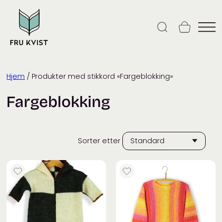
Skip
to
content
Hjem
/ Produkter med stikkord «Fargeblokking»
Fargeblokking
Sorter etter