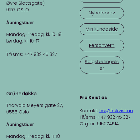
Øvre Slottsgate)
0157 OSLO
Nyhetsbrev
Åpningstider
Min kundeside
Mandag-Fredag: kl. 10-18
Lørdag: kl. 10-17
Personvern
Tlf/sms: +47 932 45 327
Salgsbetingels
er
Grünerløkka
Fru Kvist as
Thorvald Meyers gate 27,
Kontakt:
hei@frukvist.no
0555 Oslo
Tlf/sms: +47 932 45 327
Org. nr. 916074514
Åpningstider
Mandag-Fredag: kl. 11-18