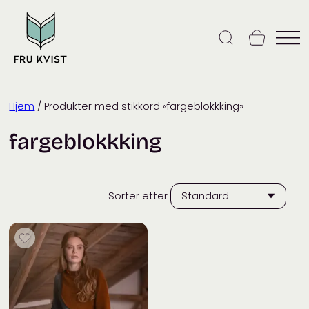
Skip
to
content
Hjem
/ Produkter med stikkord «fargeblokkking»
fargeblokkking
Sorter etter