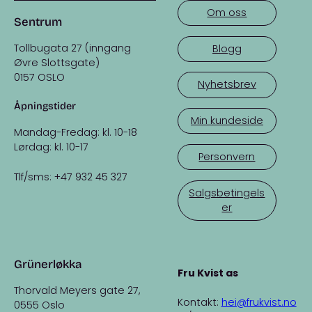
Om oss
Sentrum
Tollbugata 27 (inngang
Blogg
Øvre Slottsgate)
0157 OSLO
Nyhetsbrev
Åpningstider
Min kundeside
Mandag-Fredag: kl. 10-18
Lørdag: kl. 10-17
Personvern
Tlf/sms: +47 932 45 327
Salgsbetingels
er
Grünerløkka
Fru Kvist as
Thorvald Meyers gate 27,
Kontakt:
hei@frukvist.no
0555 Oslo