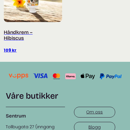
Håndkrem –
Hibiscus
109
kr
Våre butikker
Om oss
Sentrum
Tollbugata 27 (inngang
Blogg