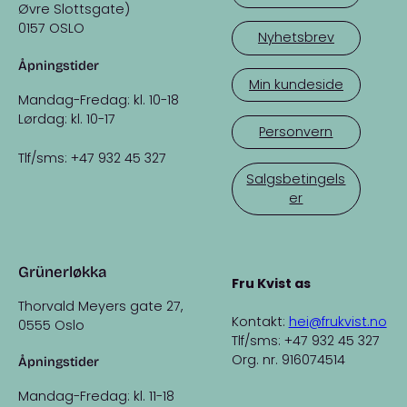
Øvre Slottsgate)
0157 OSLO
Nyhetsbrev
Åpningstider
Min kundeside
Mandag-Fredag: kl. 10-18
Lørdag: kl. 10-17
Personvern
Tlf/sms: +47 932 45 327
Salgsbetingels
er
Grünerløkka
Fru Kvist as
Thorvald Meyers gate 27,
Kontakt:
hei@frukvist.no
0555 Oslo
Tlf/sms: +47 932 45 327
Org. nr. 916074514
Åpningstider
Mandag-Fredag: kl. 11-18