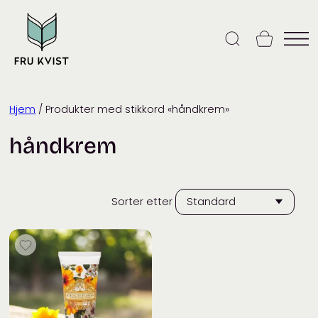
Skip
to
content
Hjem
/ Produkter med stikkord «håndkrem»
håndkrem
Sorter etter