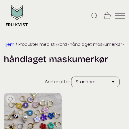
Skip
to
content
Hjem
/ Produkter med stikkord «håndlaget maskumerkør»
håndlaget maskumerkør
Sorter etter