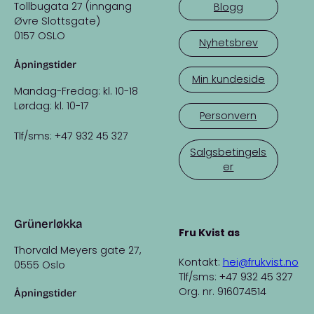
Tollbugata 27 (inngang
Blogg
Øvre Slottsgate)
0157 OSLO
Nyhetsbrev
Åpningstider
Min kundeside
Mandag-Fredag: kl. 10-18
Lørdag: kl. 10-17
Personvern
Tlf/sms: +47 932 45 327
Salgsbetingels
er
Grünerløkka
Fru Kvist as
Thorvald Meyers gate 27,
Kontakt:
hei@frukvist.no
0555 Oslo
Tlf/sms: +47 932 45 327
Org. nr. 916074514
Åpningstider