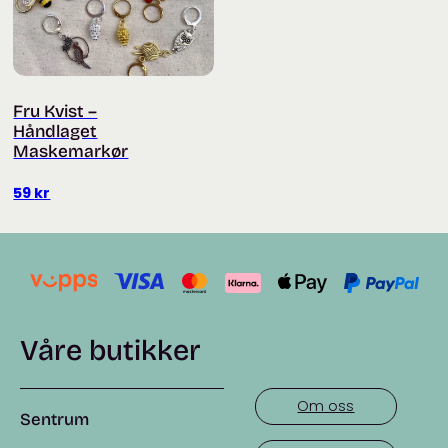
Fru Kvist –
Håndlaget
Maskemarkør
59
kr
Våre butikker
Om oss
Sentrum