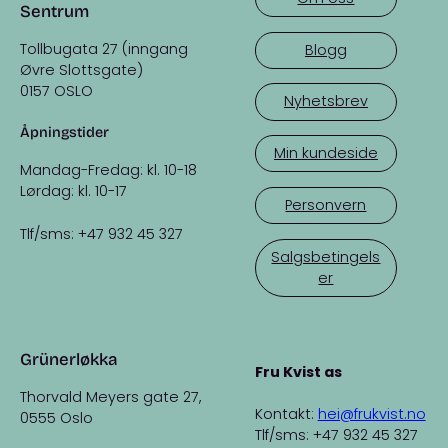
Sentrum
Tollbugata 27 (inngang
Blogg
Øvre Slottsgate)
0157 OSLO
Nyhetsbrev
Åpningstider
Min kundeside
Mandag-Fredag: kl. 10-18
Lørdag: kl. 10-17
Personvern
Tlf/sms: +47 932 45 327
Salgsbetingels
er
Grünerløkka
Fru Kvist as
Thorvald Meyers gate 27,
Kontakt:
hei@frukvist.no
0555 Oslo
Tlf/sms: +47 932 45 327