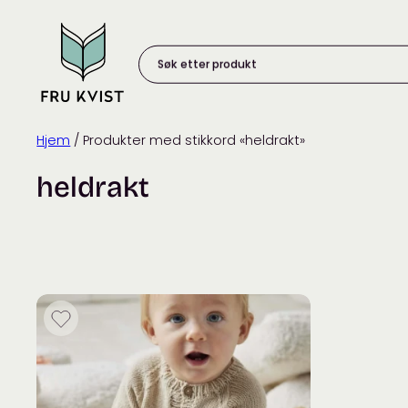
Skip
to
content
Søk
etter
produkt:
Hjem
/ Produkter med stikkord «heldrakt»
heldrakt