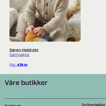
Søren Heldrakt
Garnpakke
FRA:
435
kr
Våre butikker
Grünerløkka
Sentrum