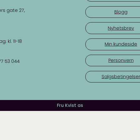
rs gate 27,
Blogg
Nyhetsbrev
 kl. 11-18
Min kundeside
Personvern
77 53 044
Salgsbetingelse
Fru Kvist as