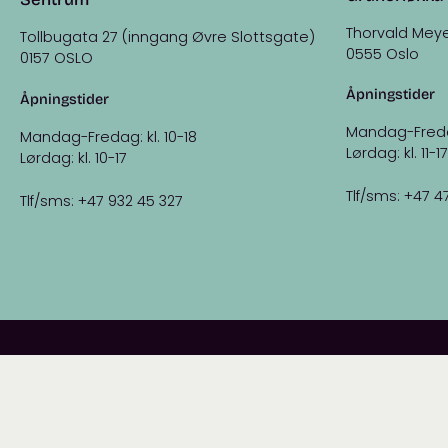
Thorvald Meye
Tollbugata 27 (inngang Øvre Slottsgate)
0555 Oslo
0157 OSLO
Åpningstider
Åpningstider
Mandag-Fredag:
Mandag-Fredag: kl. 10-18
Lørdag: kl. 11-17
Lørdag: kl. 10-17
Tlf/sms: +47 4
Tlf/sms: +47 932 45 327