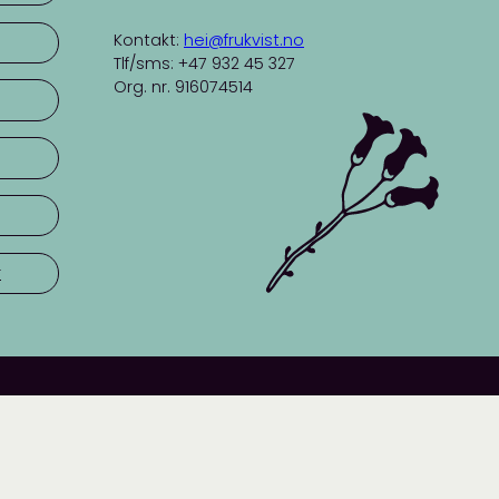
Kontakt:
hei@frukvist.no
Tlf/sms: +47 932 45 327
Org. nr. 916074514
r