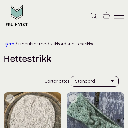
Skip
to
content
Hjem
/ Produkter med stikkord «Hettestrikk»
Hettestrikk
Sorter etter