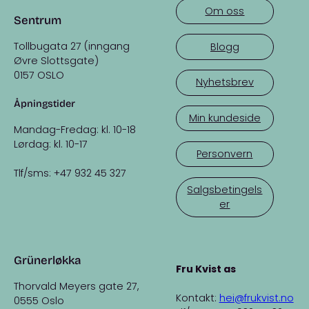
Om oss
Sentrum
Tollbugata 27 (inngang
Blogg
Øvre Slottsgate)
0157 OSLO
Nyhetsbrev
Åpningstider
Min kundeside
Mandag-Fredag: kl. 10-18
Lørdag: kl. 10-17
Personvern
Tlf/sms: +47 932 45 327
Salgsbetingels
er
Grünerløkka
Fru Kvist as
Thorvald Meyers gate 27,
Kontakt:
hei@frukvist.no
0555 Oslo