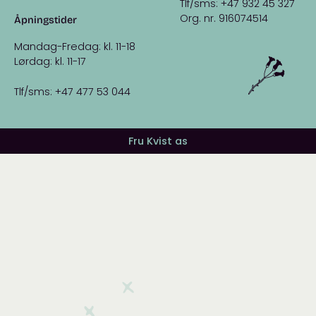
Tlf/sms: +47 932 45 327
Org. nr. 916074514
Åpningstider
Mandag-Fredag: kl. 11-18
Lørdag: kl. 11-17
Tlf/sms: +47 477 53 044
Fru Kvist as