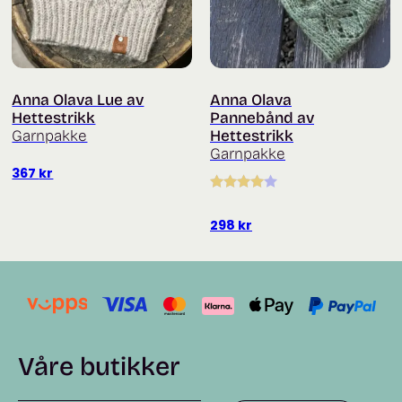
Anna Olava Lue av
Anna Olava
Hettestrikk
Pannebånd av
Garnpakke
Hettestrikk
Garnpakke
367
kr
Vurdert
4.00
av 5
298
kr
Våre butikker