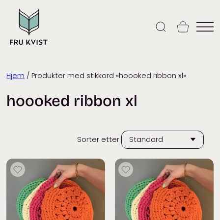
Skip
to
content
Hjem
/ Produkter med stikkord «hoooked ribbon xl»
hoooked ribbon xl
Sorter etter