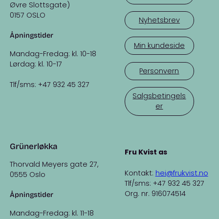
Øvre Slottsgate)
0157 OSLO
Nyhetsbrev
Åpningstider
Min kundeside
Mandag-Fredag: kl. 10-18
Lørdag: kl. 10-17
Personvern
Tlf/sms: +47 932 45 327
Salgsbetingels
er
Grünerløkka
Fru Kvist as
Thorvald Meyers gate 27,
Kontakt:
hei@frukvist.no
0555 Oslo
Tlf/sms: +47 932 45 327
Org. nr. 916074514
Åpningstider
Mandag-Fredag: kl. 11-18