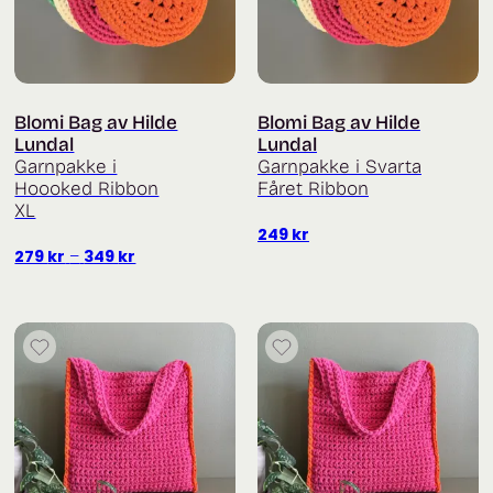
Blomi Bag av Hilde
Blomi Bag av Hilde
Lundal
Lundal
Garnpakke i
Garnpakke i Svarta
Hoooked Ribbon
Fåret Ribbon
XL
249
kr
Prisområde:
279
kr
–
349
kr
279 kr
til
349 kr