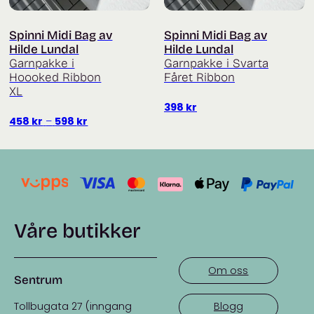
Spinni Midi Bag av
Spinni Midi Bag av
Hilde Lundal
Hilde Lundal
Garnpakke i
Garnpakke i Svarta
Hoooked Ribbon
Fåret Ribbon
XL
398
kr
Prisområde:
458
kr
–
598
kr
458 kr
til
598 kr
Våre butikker
Om oss
Sentrum
Tollbugata 27 (inngang
Blogg