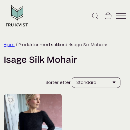
Skip
to
content
Hjem
/ Produkter med stikkord «Isage Silk Mohair»
Isage Silk Mohair
Sorter etter