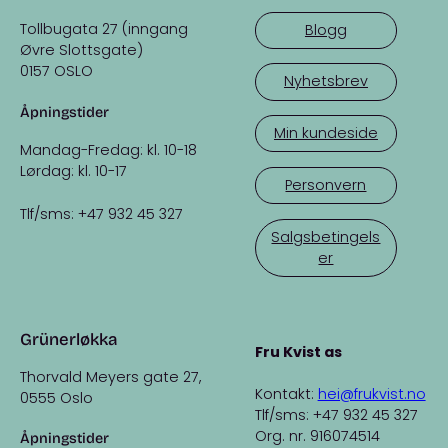
Tollbugata 27 (inngang
Blogg
Øvre Slottsgate)
0157 OSLO
Nyhetsbrev
Åpningstider
Min kundeside
Mandag-Fredag: kl. 10-18
Lørdag: kl. 10-17
Personvern
Tlf/sms: +47 932 45 327
Salgsbetingels
er
Grünerløkka
Fru Kvist as
Thorvald Meyers gate 27,
Kontakt:
hei@frukvist.no
0555 Oslo
Tlf/sms: +47 932 45 327
Org. nr. 916074514
Åpningstider