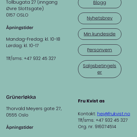
Tollbugata 27 (inngang
Blogg
Øvre Slottsgate)
0157 OSLO
Nyhetsbrev
Åpningstider
Min kundeside
Mandag-Fredag: kl. 10-18
Lørdag: kl. 10-17
Personvern
Tlf/sms: +47 932 45 327
Salgsbetingels
er
Grünerløkka
Fru Kvist as
Thorvald Meyers gate 27,
Kontakt:
hei@frukvist.no
0555 Oslo
Tlf/sms: +47 932 45 327
Org. nr. 916074514
Åpningstider