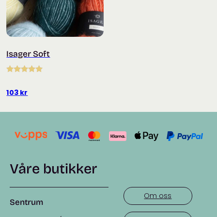
Isager Soft
Vurdert
5.00
av 5
103
kr
Våre butikker
Om oss
Sentrum