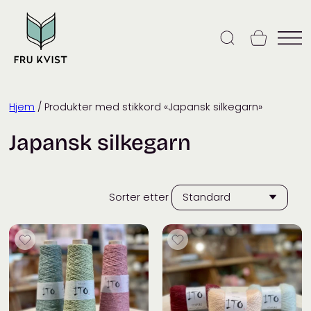
Skip
to
content
Hjem
/ Produkter med stikkord «Japansk silkegarn»
Japansk silkegarn
Sorter etter