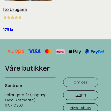
Ito Urugami
Vurdert
5.00
av 5
179
kr
Våre butikker
Om oss
Sentrum
Tollbugata 27 (inngang
Blogg
Øvre Slottsgate)
0157 OSLO
Nyhetsbrev