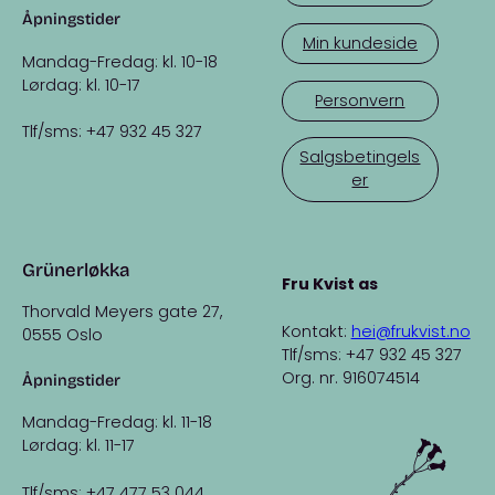
Åpningstider
Min kundeside
Mandag-Fredag: kl. 10-18
Lørdag: kl. 10-17
Personvern
Tlf/sms: +47 932 45 327
Salgsbetingels
er
Grünerløkka
Fru Kvist as
Thorvald Meyers gate 27,
Kontakt:
hei@frukvist.no
0555 Oslo
Tlf/sms: +47 932 45 327
Org. nr. 916074514
Åpningstider
Mandag-Fredag: kl. 11-18
Lørdag: kl. 11-17
Tlf/sms: +47 477 53 044