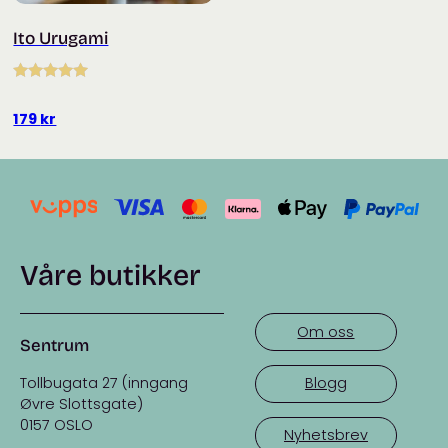
Ito Urugami
Vurdert
5.00
av 5
179
kr
Våre butikker
Om oss
Sentrum
Tollbugata 27 (inngang
Blogg
Øvre Slottsgate)
0157 OSLO
Nyhetsbrev