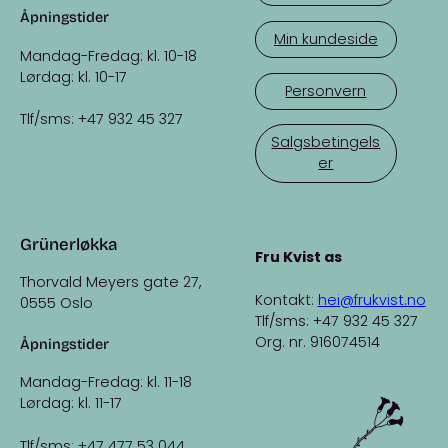
Åpningstider
Min kundeside
Mandag-Fredag: kl. 10-18
Lørdag: kl. 10-17
Personvern
Tlf/sms: +47 932 45 327
Salgsbetingels
er
Grünerløkka
Fru Kvist as
Thorvald Meyers gate 27,
Kontakt:
hei@frukvist.no
0555 Oslo
Tlf/sms: +47 932 45 327
Org. nr. 916074514
Åpningstider
Mandag-Fredag: kl. 11-18
Lørdag: kl. 11-17
Tlf/sms: +47 477 53 044