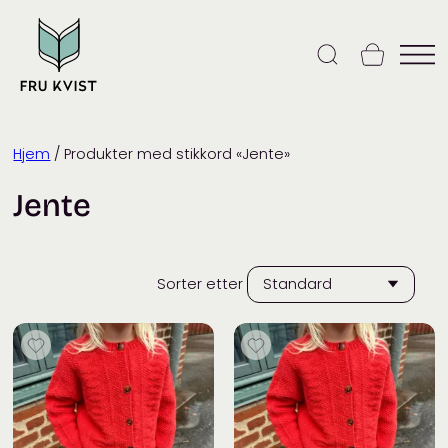
Skip
to
content
Hjem
/ Produkter med stikkord «Jente»
Jente
Sorter etter