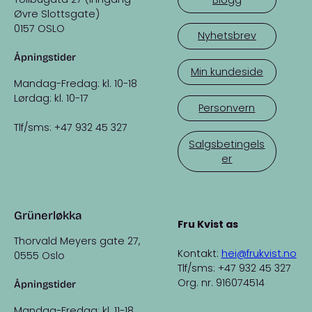
Øvre Slottsgate)
0157 OSLO
Nyhetsbrev
Åpningstider
Min kundeside
Mandag-Fredag: kl. 10-18
Lørdag: kl. 10-17
Personvern
Tlf/sms: +47 932 45 327
Salgsbetingels
er
Grünerløkka
Fru Kvist as
Thorvald Meyers gate 27,
Kontakt:
hei@frukvist.no
0555 Oslo
Tlf/sms: +47 932 45 327
Org. nr. 916074514
Åpningstider
Mandag-Fredag: kl. 11-18