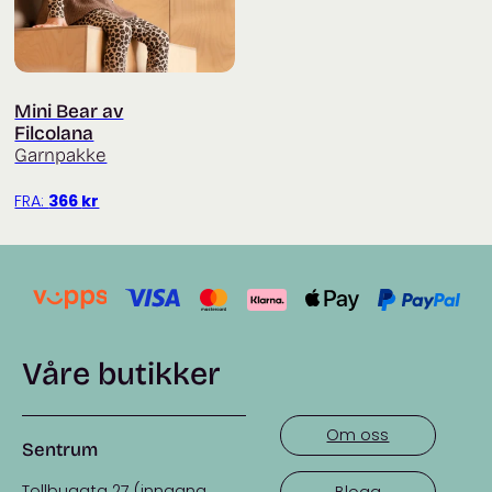
Mini Bear av
Filcolana
Garnpakke
FRA:
366
kr
Våre butikker
Om oss
Sentrum
Tollbugata 27 (inngang
Blogg