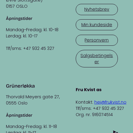
Øvre Slottsgate)
0157 OSLO
Nyhetsbrev
Åpningstider
Min kundeside
Mandag-Fredag: kl. 10-18
Lørdag: kl. 10-17
Personvern
Tlf/sms: +47 932 45 327
Salgsbetingels
er
Grünerløkka
Fru Kvist as
Thorvald Meyers gate 27,
Kontakt:
hei@frukvist.no
0555 Oslo
Tlf/sms: +47 932 45 327
Org. nr. 916074514
Åpningstider
Mandag-Fredag: kl. 11-18
Lørdag: kl. 11-17