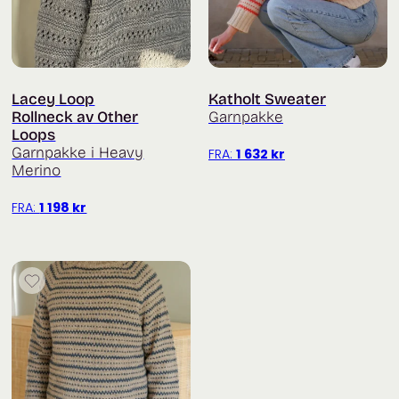
Lacey Loop
Katholt Sweater
Rollneck av Other
Garnpakke
Loops
Garnpakke i Heavy
FRA:
1 632
kr
Merino
FRA:
1 198
kr