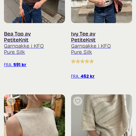
Bea Top av
Ivy Tee av
PetiteKnit
PetiteKnit
Garnpakke i KFO
Garnpakke i KFO
Pure Silk
Pure Silk
FRA:
591
kr
Vurdert
5.00
av 5
FRA:
462
kr