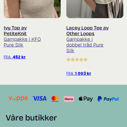
Ivy Top av
Lacey Loop Tee av
PetiteKnit
Other Loops
Garnpakke i KFO
Garnpakke i
Pure Silk
dobbel tråd Pure
Silk
FRA:
462
kr
Vurdert
5.00
av 5
FRA:
1 003
kr
Våre butikker