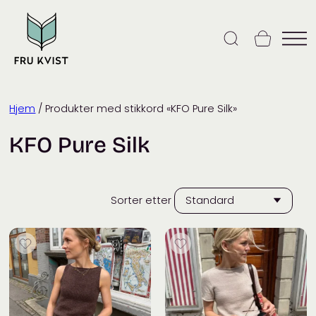
Skip
to
content
Hjem
/ Produkter med stikkord «KFO Pure Silk»
KFO Pure Silk
Sorter etter