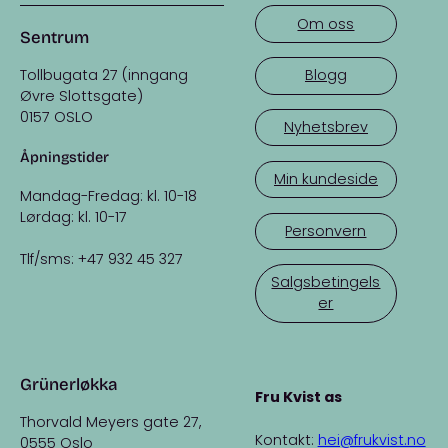
Om oss
Sentrum
Tollbugata 27 (inngang
Blogg
Øvre Slottsgate)
0157 OSLO
Nyhetsbrev
Åpningstider
Min kundeside
Mandag-Fredag: kl. 10-18
Lørdag: kl. 10-17
Personvern
Tlf/sms: +47 932 45 327
Salgsbetingels
er
Grünerløkka
Fru Kvist as
Thorvald Meyers gate 27,
Kontakt:
hei@frukvist.no
0555 Oslo