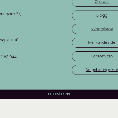
Om oss
rs gate 27,
Blogg
Nyhetsbrev
 kl. 11-18
Min kundeside
Personvern
77 53 044
Salgsbetingelse
Fru Kvist as