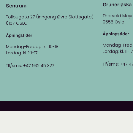
Grünerløkka
Sentrum
Thorvald Meye
Tollbugata 27 (inngang Øvre Slottsgate)
0555 Oslo
0157 OSLO
Åpningstider
Åpningstider
Mandag-Fredag:
Mandag-Fredag: kl. 10-18
Lørdag: kl. 11-17
Lørdag: kl. 10-17
Tlf/sms: +47 4
Tlf/sms: +47 932 45 327