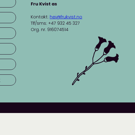
Fru Kvist as
Kontakt:
hei@frukvist.no
Tlf/sms: +47 932 45 327
Org. nr. 916074514
r