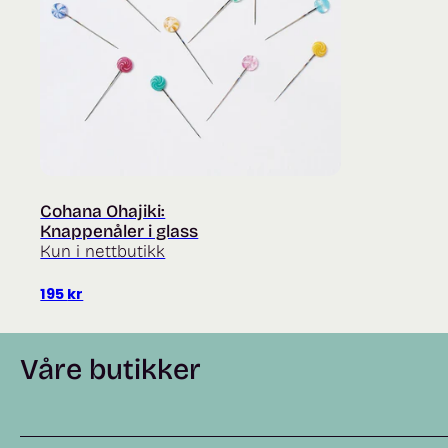
Cohana Ohajiki:
Knappenåler i glass
Kun i nettbutikk
195
kr
Våre butikker