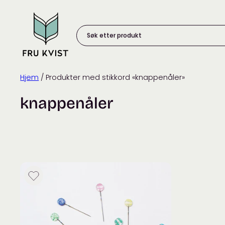
Skip
to
content
Søk
etter
produkt:
Hjem
/ Produkter med stikkord «knappenåler»
knappenåler