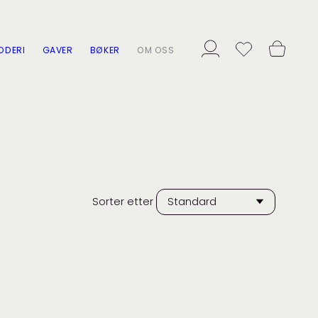
ODERI
GAVER
BØKER
OM OSS
Sorter etter