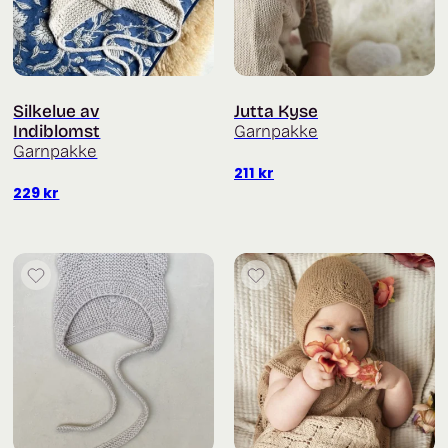
Silkelue av
Jutta Kyse
Indiblomst
Garnpakke
Garnpakke
211
kr
229
kr