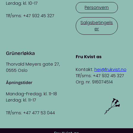
Lørdag: kl. 10-17
Personvern
Tlf/sms: +47 932 45 327
Salgsbetingels
er
Grünerløkka
Fru Kvist as
Thorvald Meyers gate 27,
Kontakt:
hei@frukvist.no
0555 Oslo
Tlf/sms: +47 932 45 327
Org. nr. 916074514
Åpningstider
Mandag-Fredag: kl. 11-18
Lørdag: kl. 11-17
Tlf/sms: +47 477 53 044