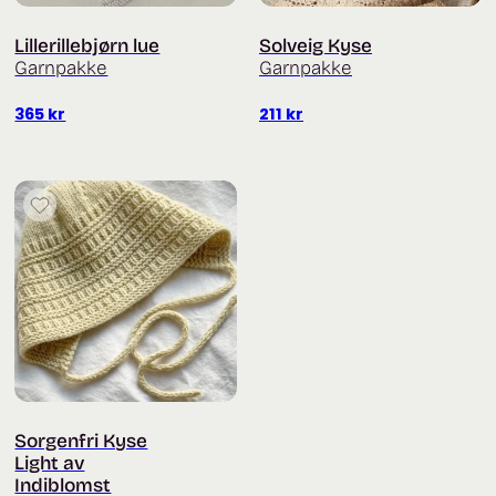
Lillerillebjørn lue
Solveig Kyse
Garnpakke
Garnpakke
365
kr
211
kr
Sorgenfri Kyse
Light av
Indiblomst