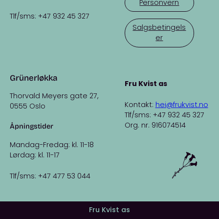
Personvern
Tlf/sms: +47 932 45 327
Salgsbetingels
er
Grünerløkka
Fru Kvist as
Thorvald Meyers gate 27,
Kontakt:
hei@frukvist.no
0555 Oslo
Tlf/sms: +47 932 45 327
Org. nr. 916074514
Åpningstider
Mandag-Fredag: kl. 11-18
Lørdag: kl. 11-17
Tlf/sms: +47 477 53 044
Fru Kvist as