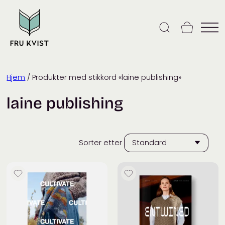
Skip
to
content
Hjem
/ Produkter med stikkord «laine publishing»
laine publishing
Sorter etter