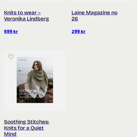
Knits to wear –
Laine Magazine no
Veronika Lindberg
26
599
kr
299
kr
Soothing Stitches:
Knits for a Quiet
Mind