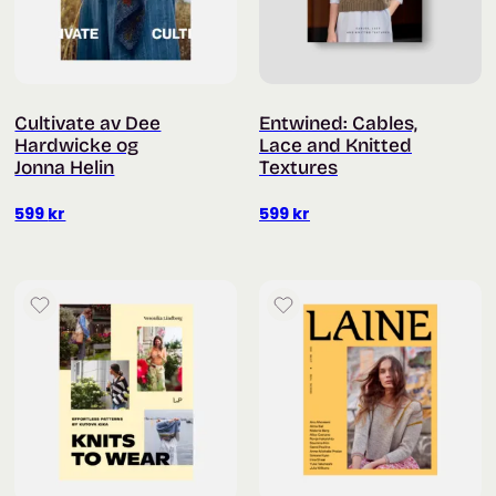
Cultivate av Dee
Entwined: Cables,
Hardwicke og
Lace and Knitted
Jonna Helin
Textures
599
kr
599
kr