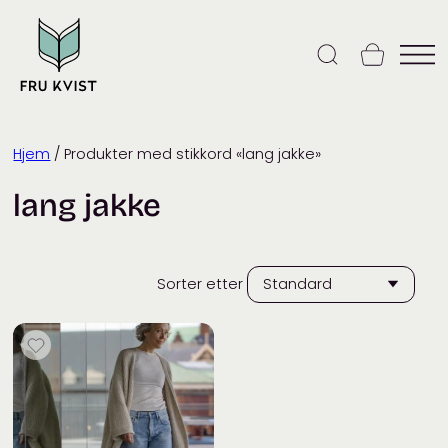
Skip
to
content
Hjem
/ Produkter med stikkord «lang jakke»
lang jakke
Sorter etter