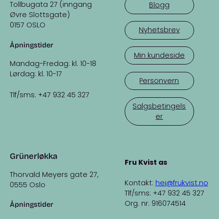
Tollbugata 27 (inngang
Blogg
Øvre Slottsgate)
0157 OSLO
Nyhetsbrev
Åpningstider
Min kundeside
Mandag-Fredag: kl. 10-18
Lørdag: kl. 10-17
Personvern
Tlf/sms: +47 932 45 327
Salgsbetingels
er
Grünerløkka
Fru Kvist as
Thorvald Meyers gate 27,
Kontakt:
hei@frukvist.no
0555 Oslo
Tlf/sms: +47 932 45 327
Org. nr. 916074514
Åpningstider