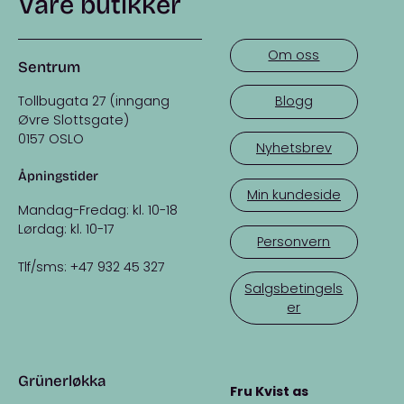
Våre butikker
Om oss
Sentrum
Tollbugata 27 (inngang
Blogg
Øvre Slottsgate)
0157 OSLO
Nyhetsbrev
Åpningstider
Min kundeside
Mandag-Fredag: kl. 10-18
Lørdag: kl. 10-17
Personvern
Tlf/sms: +47 932 45 327
Salgsbetingels
er
Grünerløkka
Fru Kvist as