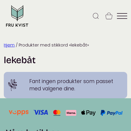
Skip
to
content
Hjem
/ Produkter med stikkord «lekebåt»
lekebåt
Fant ingen produkter som passet
med valgene dine.