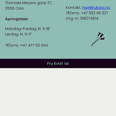
Thorvald Meyers gate 27,
Kontakt:
hei@frukvist.no
0555 Oslo
Tlf/sms: +47 932 45 327
Org. nr. 916074514
Åpningstider
Mandag-Fredag: kl. 11-18
Lørdag: kl. 11-17
Tlf/sms: +47 477 53 044
Fru Kvist as