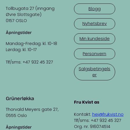
Tollbugata 27 (inngang
Blogg
Øvre Slottsgate)
0157 OSLO
Nyhetsbrev
Åpningstider
Min kundeside
Mandag-Fredag: kl. 10-18
Lørdag: kl. 10-17
Personvern
Tlf/sms: +47 932 45 327
Salgsbetingels
er
Grünerløkka
Fru Kvist as
Thorvald Meyers gate 27,
Kontakt:
hei@frukvist.no
0555 Oslo
Tlf/sms: +47 932 45 327
Org. nr. 916074514
Åpningstider