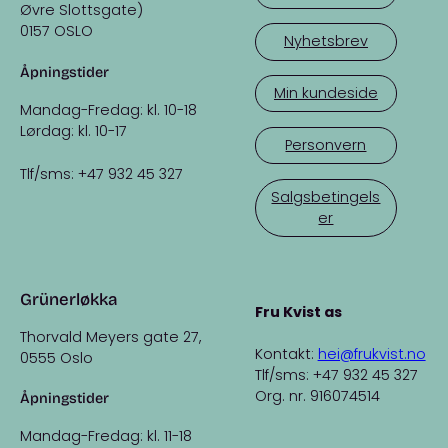
Øvre Slottsgate)
0157 OSLO
Nyhetsbrev
Åpningstider
Min kundeside
Mandag-Fredag: kl. 10-18
Lørdag: kl. 10-17
Personvern
Tlf/sms: +47 932 45 327
Salgsbetingels
er
Grünerløkka
Fru Kvist as
Thorvald Meyers gate 27,
Kontakt:
hei@frukvist.no
0555 Oslo
Tlf/sms: +47 932 45 327
Org. nr. 916074514
Åpningstider
Mandag-Fredag: kl. 11-18