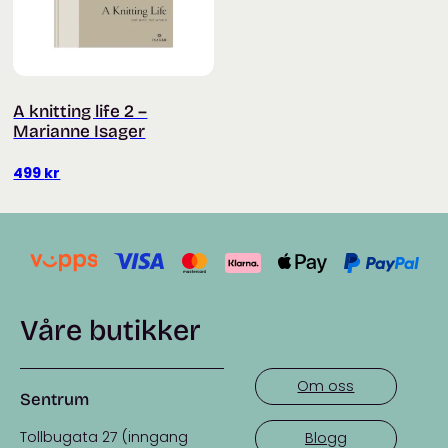
A knitting life 2 –
Marianne Isager
499
kr
Våre butikker
Om oss
Sentrum
Tollbugata 27 (inngang
Blogg