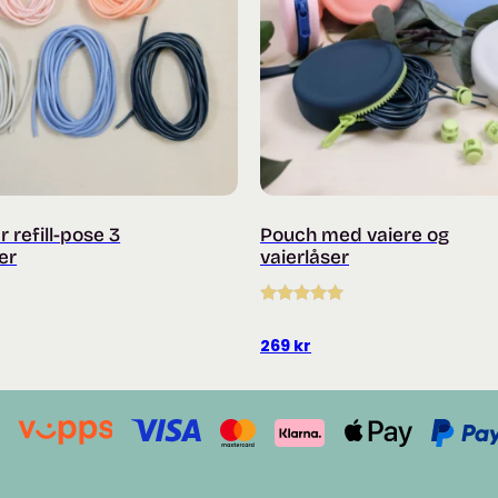
 refill-pose 3
Pouch med vaiere og
er
vaierlåser
Vurdert
5.00
av 5
269
kr