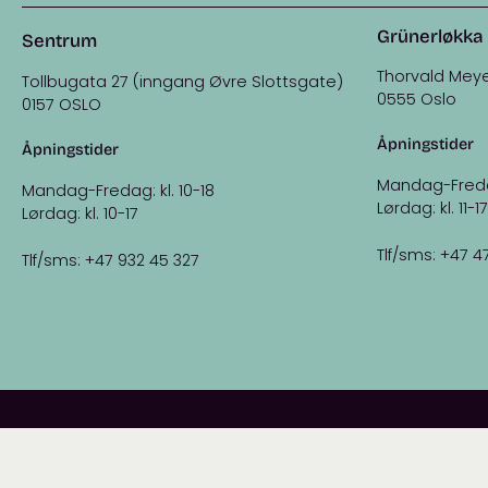
Grünerløkka
Sentrum
Thorvald Meye
Tollbugata 27 (inngang Øvre Slottsgate)
0555 Oslo
0157 OSLO
Åpningstider
Åpningstider
Mandag-Fredag:
Mandag-Fredag: kl. 10-18
Lørdag: kl. 11-17
Lørdag: kl. 10-17
Tlf/sms: +47 4
Tlf/sms: +47 932 45 327