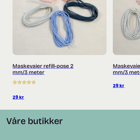
Maskevaier refill-pose 2
Maskevaier
mm/3 meter
mm/3 met
29
kr
Vurdert
5.00
av 5
29
kr
Våre butikker