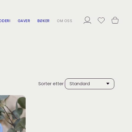
ODERI
GAVER
BØKER
OM OSS
Sorter etter