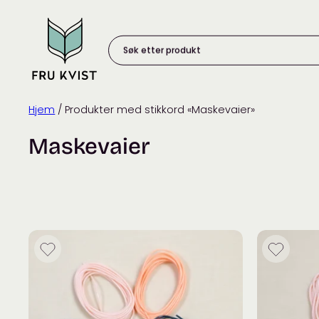
Skip
to
content
Søk
etter
produkt:
Hjem
/ Produkter med stikkord «Maskevaier»
Maskevaier