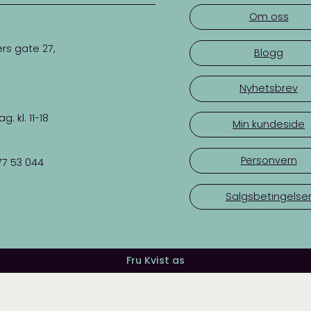
Om oss
rs gate 27,
Blogg
Nyhetsbrev
 kl. 11-18
Min kundeside
Personvern
77 53 044
Salgsbetingelse
Fru Kvist as