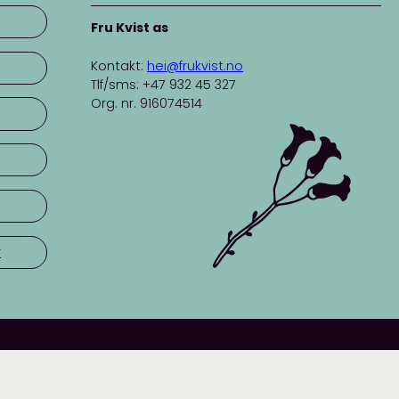
Fru Kvist as
Kontakt:
hei@frukvist.no
Tlf/sms: +47 932 45 327
Org. nr. 916074514
r