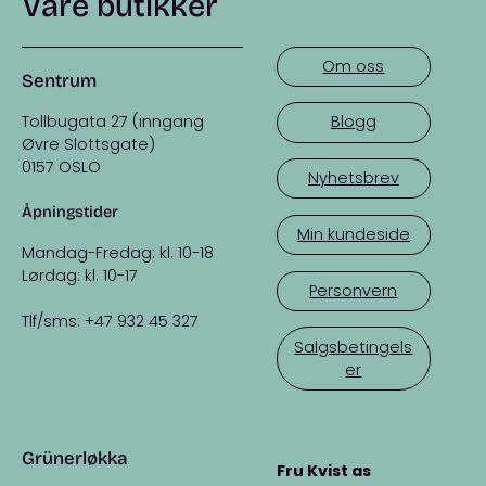
Våre butikker
Om oss
Sentrum
Tollbugata 27 (inngang
Blogg
Øvre Slottsgate)
0157 OSLO
Nyhetsbrev
Åpningstider
Min kundeside
Mandag-Fredag: kl. 10-18
Lørdag: kl. 10-17
Personvern
Tlf/sms: +47 932 45 327
Salgsbetingels
er
Grünerløkka
Fru Kvist as