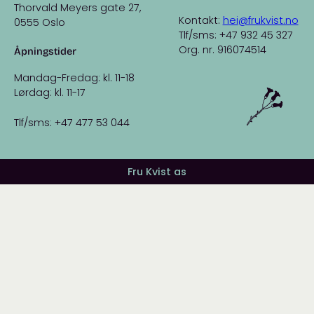
Thorvald Meyers gate 27,
Kontakt:
hei@frukvist.no
0555 Oslo
Tlf/sms: +47 932 45 327
Org. nr. 916074514
Åpningstider
Mandag-Fredag: kl. 11-18
Lørdag: kl. 11-17
Tlf/sms: +47 477 53 044
Fru Kvist as