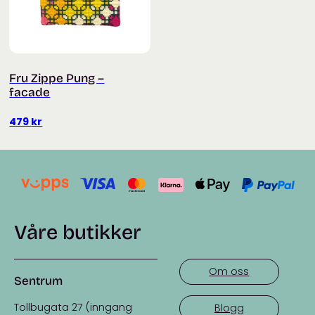
Fru Zippe Pung –
facade
479
kr
Våre butikker
Om oss
Sentrum
Tollbugata 27 (inngang
Blogg