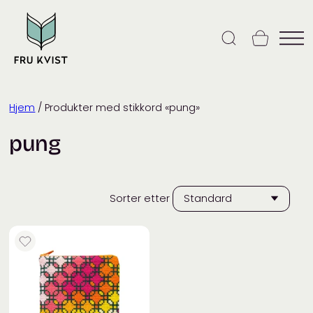
Skip
to
content
Hjem
/ Produkter med stikkord «pung»
pung
Sorter etter