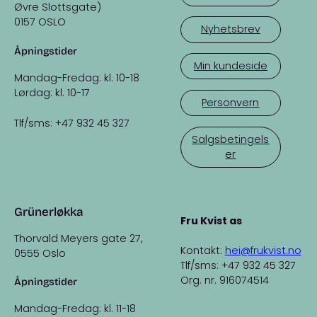
Øvre Slottsgate)
0157 OSLO
Nyhetsbrev
Åpningstider
Min kundeside
Mandag-Fredag: kl. 10-18
Lørdag: kl. 10-17
Personvern
Tlf/sms: +47 932 45 327
Salgsbetingels
er
Grünerløkka
Fru Kvist as
Thorvald Meyers gate 27,
Kontakt:
hei@frukvist.no
0555 Oslo
Tlf/sms: +47 932 45 327
Org. nr. 916074514
Åpningstider
Mandag-Fredag: kl. 11-18