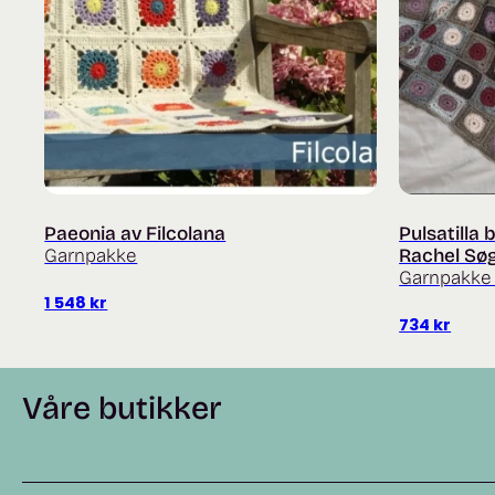
Paeonia av Filcolana
Pulsatilla
Garnpakke
Rachel Sø
Garnpakke 
1 548
kr
734
kr
Våre butikker