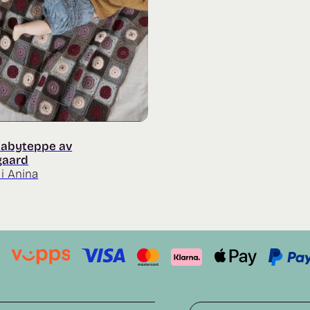
 babyteppe av
gaard
i Anina