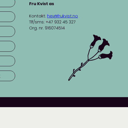
Fru Kvist as
Kontakt:
hei@frukvist.no
Tlf/sms: +47 932 45 327
Org. nr. 916074514
r