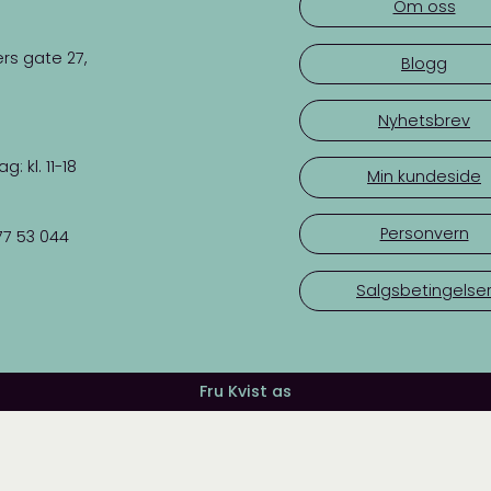
Om oss
rs gate 27,
Blogg
Nyhetsbrev
 kl. 11-18
Min kundeside
Personvern
77 53 044
Salgsbetingelse
Fru Kvist as