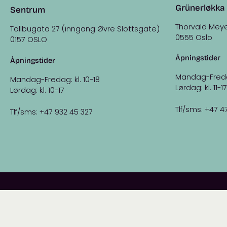
Grünerløkka
Sentrum
Thorvald Meye
Tollbugata 27 (inngang Øvre Slottsgate)
0555 Oslo
0157 OSLO
Åpningstider
Åpningstider
Mandag-Fredag:
Mandag-Fredag: kl. 10-18
Lørdag: kl. 11-17
Lørdag: kl. 10-17
Tlf/sms: +47 4
Tlf/sms: +47 932 45 327