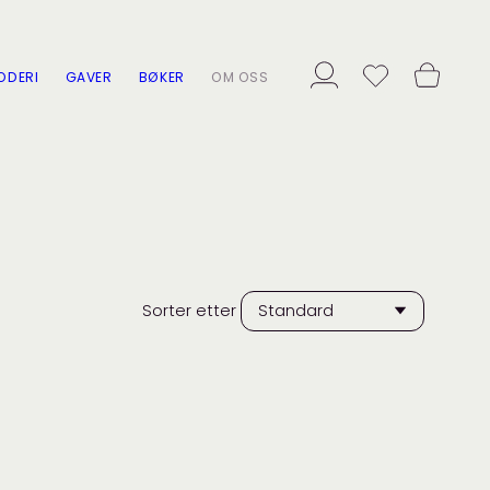
ODERI
GAVER
BØKER
OM OSS
Sorter etter