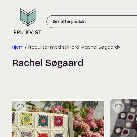
Skip
to
content
Søk
etter
produkt:
Hjem
/ Produkter med stikkord «Rachel Søgaard»
Rachel Søgaard