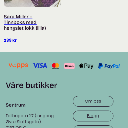
Sara Miller –
Tinnboks med
hengslet lokk (lilla)
239
kr
Våre butikker
Om oss
Sentrum
Tollbugata 27 (inngang
Blogg
Øvre Slottsgate)
0157 OSLO