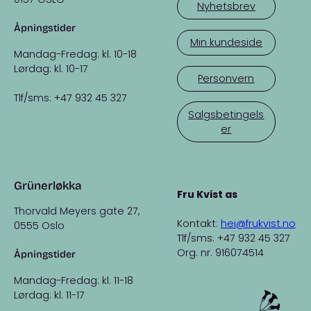
Nyhetsbrev
Åpningstider
Min kundeside
Mandag-Fredag: kl. 10-18
Lørdag: kl. 10-17
Personvern
Tlf/sms: +47 932 45 327
Salgsbetingels
er
Grünerløkka
Fru Kvist as
Thorvald Meyers gate 27,
Kontakt:
hei@frukvist.no
0555 Oslo
Tlf/sms: +47 932 45 327
Org. nr. 916074514
Åpningstider
Mandag-Fredag: kl. 11-18
Lørdag: kl. 11-17