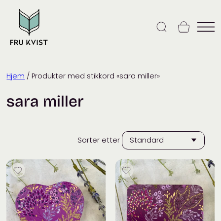
Skip
to
content
Hjem
/ Produkter med stikkord «sara miller»
sara miller
Sorter etter