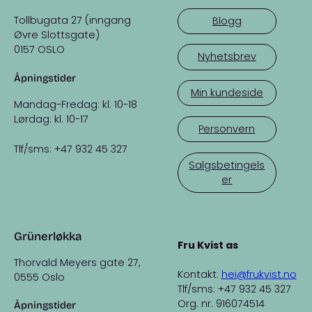
Tollbugata 27 (inngang
Blogg
Øvre Slottsgate)
0157 OSLO
Nyhetsbrev
Åpningstider
Min kundeside
Mandag-Fredag: kl. 10-18
Lørdag: kl. 10-17
Personvern
Tlf/sms: +47 932 45 327
Salgsbetingels
er
Grünerløkka
Fru Kvist as
Thorvald Meyers gate 27,
Kontakt:
hei@frukvist.no
0555 Oslo
Tlf/sms: +47 932 45 327
Org. nr. 916074514
Åpningstider