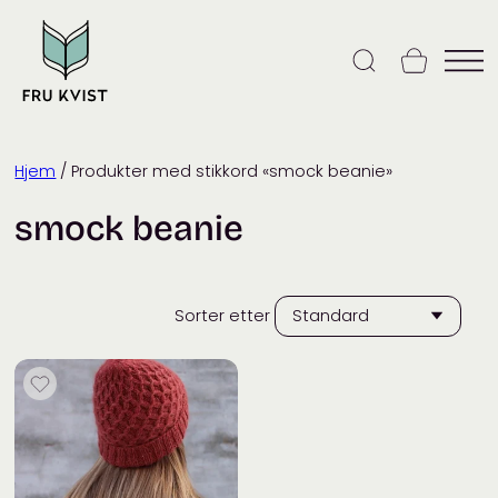
Skip
to
content
Hjem
/ Produkter med stikkord «smock beanie»
smock beanie
Sorter etter