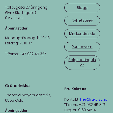
Tollbugata 27 (inngang
Blogg
Øvre Slottsgate)
0157 OSLO
Nyhetsbrev
Åpningstider
Min kundeside
Mandag-Fredag: kl. 10-18
Lørdag: kl. 10-17
Personvern
Tlf/sms: +47 932 45 327
Salgsbetingels
er
Grünerløkka
Fru Kvist as
Thorvald Meyers gate 27,
Kontakt:
hei@frukvist.no
0555 Oslo
Tlf/sms: +47 932 45 327
Org. nr. 916074514
Åpningstider