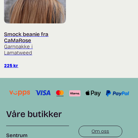
Smock beanie fra
CaMaRose
Garnpakke i
Lamatweed
225
kr
Våre butikker
Om oss
Sentrum