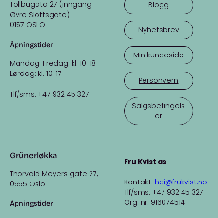
Tollbugata 27 (inngang
Blogg
Øvre Slottsgate)
0157 OSLO
Nyhetsbrev
Åpningstider
Min kundeside
Mandag-Fredag: kl. 10-18
Lørdag: kl. 10-17
Personvern
Tlf/sms: +47 932 45 327
Salgsbetingels
er
Grünerløkka
Fru Kvist as
Thorvald Meyers gate 27,
Kontakt:
hei@frukvist.no
0555 Oslo
Tlf/sms: +47 932 45 327
Org. nr. 916074514
Åpningstider