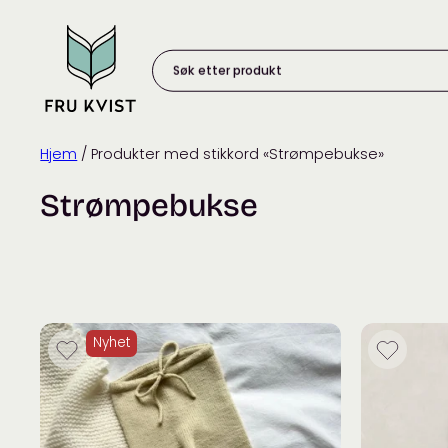
Skip
to
content
Søk
etter
produkt:
Hjem
/ Produkter med stikkord «Strømpebukse»
Strømpebukse
Nyhet