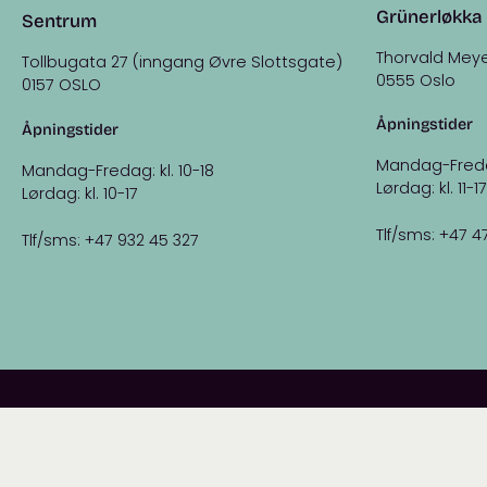
Grünerløkka
Sentrum
Thorvald Meye
Tollbugata 27 (inngang Øvre Slottsgate)
0555 Oslo
0157 OSLO
Åpningstider
Åpningstider
Mandag-Fredag:
Mandag-Fredag: kl. 10-18
Lørdag: kl. 11-17
Lørdag: kl. 10-17
Tlf/sms: +47 4
Tlf/sms: +47 932 45 327