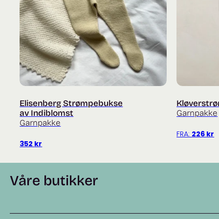
Elisenberg Strømpebukse
Kløverstr
av Indiblomst
Garnpakke
Garnpakke
FRA:
226
kr
352
kr
Våre butikker