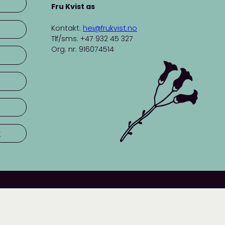
Fru Kvist as
Kontakt:
hei@frukvist.no
Tlf/sms: +47 932 45 327
Org. nr. 916074514
r