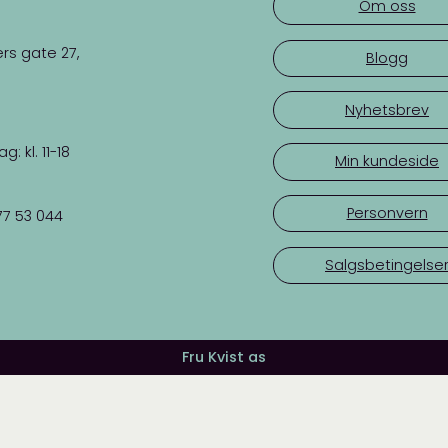
Om oss
rs gate 27,
Blogg
Nyhetsbrev
 kl. 11-18
Min kundeside
Personvern
77 53 044
Salgsbetingelse
Fru Kvist as