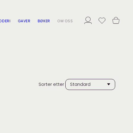
ODERI
GAVER
BØKER
OM OSS
Sorter etter