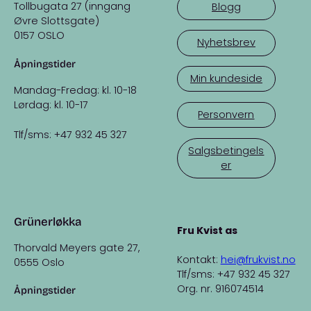
Tollbugata 27 (inngang
Blogg
Øvre Slottsgate)
0157 OSLO
Nyhetsbrev
Åpningstider
Min kundeside
Mandag-Fredag: kl. 10-18
Lørdag: kl. 10-17
Personvern
Tlf/sms: +47 932 45 327
Salgsbetingels
er
Grünerløkka
Fru Kvist as
Thorvald Meyers gate 27,
Kontakt:
hei@frukvist.no
0555 Oslo
Tlf/sms: +47 932 45 327
Org. nr. 916074514
Åpningstider