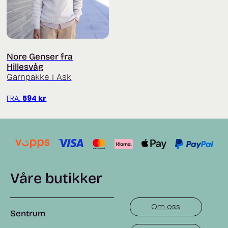
Nore Genser fra
Hillesvåg
Garnpakke i Ask
FRA:
594
kr
Våre butikker
Om oss
Sentrum