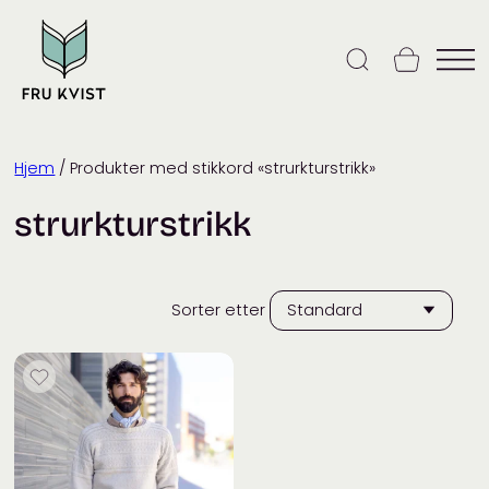
Skip
to
content
Hjem
/ Produkter med stikkord «strurkturstrikk»
strurkturstrikk
Sorter etter