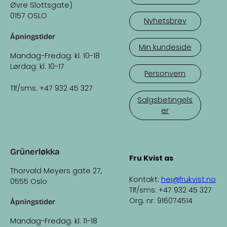
Øvre Slottsgate)
0157 OSLO
Nyhetsbrev
Åpningstider
Min kundeside
Mandag-Fredag: kl. 10-18
Lørdag: kl. 10-17
Personvern
Tlf/sms: +47 932 45 327
Salgsbetingels
er
Grünerløkka
Fru Kvist as
Thorvald Meyers gate 27,
Kontakt:
hei@frukvist.no
0555 Oslo
Tlf/sms: +47 932 45 327
Org. nr. 916074514
Åpningstider
Mandag-Fredag: kl. 11-18