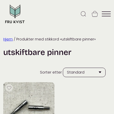
Skip
to
content
Hjem
/ Produkter med stikkord «utskiftbare pinner»
utskiftbare pinner
Sorter etter