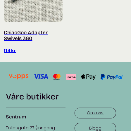
ChiaoGoo Adapter
Swivels 360
114
kr
Våre butikker
Om oss
Sentrum
Tollbugata 27 (inngang
Blogg