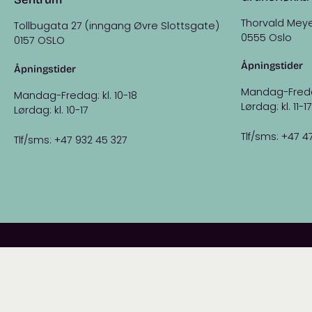
Thorvald Meye
Tollbugata 27 (inngang Øvre Slottsgate)
0555 Oslo
0157 OSLO
Åpningstider
Åpningstider
Mandag-Fredag:
Mandag-Fredag: kl. 10-18
Lørdag: kl. 11-17
Lørdag: kl. 10-17
Tlf/sms: +47 4
Tlf/sms: +47 932 45 327