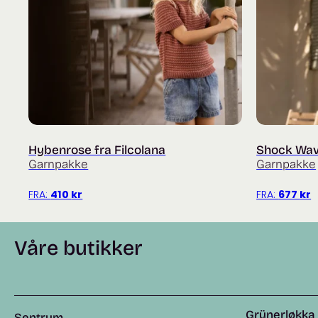
Hybenrose fra Filcolana
Shock Wave
Garnpakke
Garnpakke
FRA:
410
kr
FRA:
677
kr
Våre butikker
Grünerløkka
Sentrum