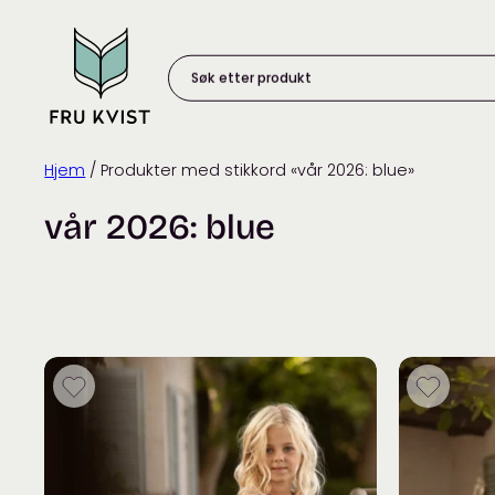
Skip
to
content
Søk
etter
produkt:
Hjem
/ Produkter med stikkord «vår 2026: blue»
vår 2026: blue