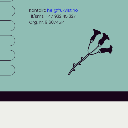
Kontakt:
hei@frukvist.no
Tlf/sms: +47 932 45 327
Org. nr. 916074514
r