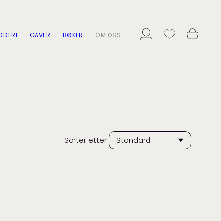
ODERI
GAVER
BØKER
OM OSS
Sorter etter