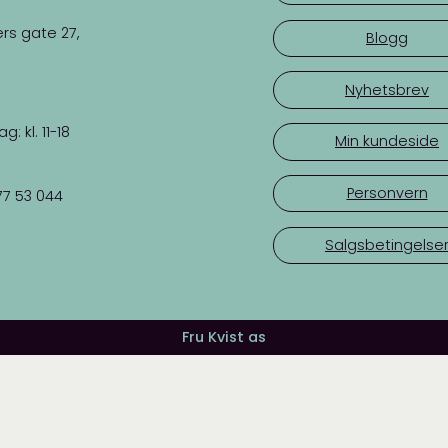
rs gate 27,
Blogg
Nyhetsbrev
 kl. 11-18
Min kundeside
Personvern
77 53 044
Salgsbetingelse
Fru Kvist as